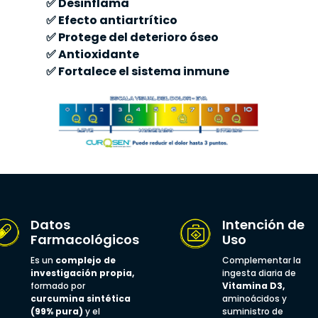
✅ Desinflama
✅ Efecto antiartrítico
✅ Protege del deterioro óseo
✅ Antioxidante
✅ Fortalece el sistema inmune
Datos
Intención de
Farmacológicos
Uso
Es un
complejo de
Complementar la
investigación propia,
ingesta diaria de
formado por
Vitamina D3,
curcumina sintética
aminoácidos y
(99% pura)
y el
suministro de