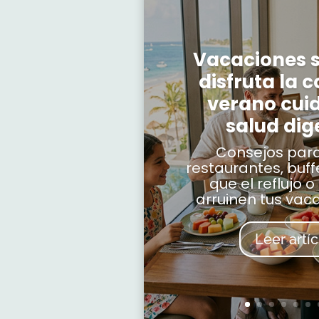
Vacaciones s
disfruta la 
verano cui
salud dig
Consejos para
restaurantes, buffe
que el reflujo o 
arruinen tus vacac
Leer artíc