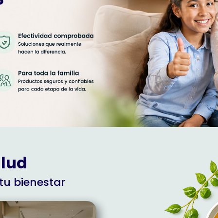
?
alud
tu bienestar