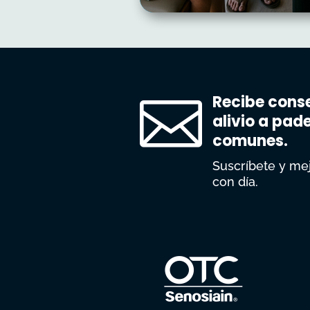
Recibe conse

alivio a pad
comunes.
Suscríbete y mej
con día.