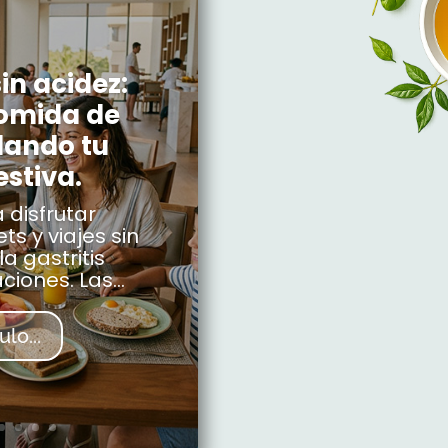
in acidez:
comida de
dando tu
estiva.
 disfrutar
ts y viajes sin
la gastritis
iones. Las...
ulo...