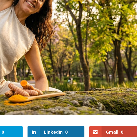
0
LinkedIn
0
Gmail
0