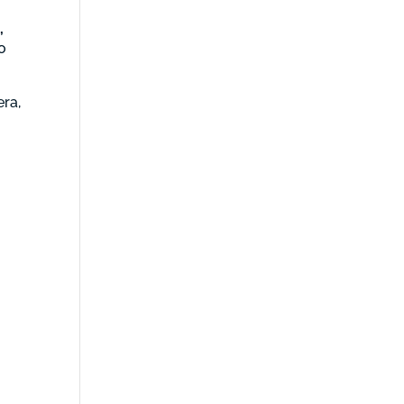
,
o
ra,