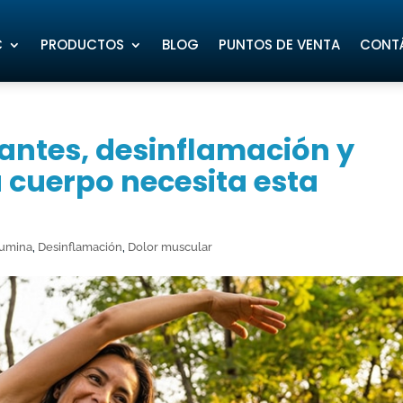
C
PRODUCTOS
BLOG
PUNTOS DE VENTA
CONT
antes, desinflamación y
u cuerpo necesita esta
umina
,
Desinflamación
,
Dolor muscular