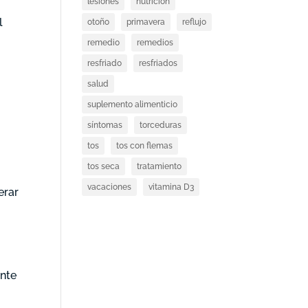
lesiones
nutricion
l
otoño
primavera
reflujo
remedio
remedios
resfriado
resfriados
salud
suplemento alimenticio
síntomas
torceduras
tos
tos con flemas
tos seca
tratamiento
vacaciones
vitamina D3
erar
ente