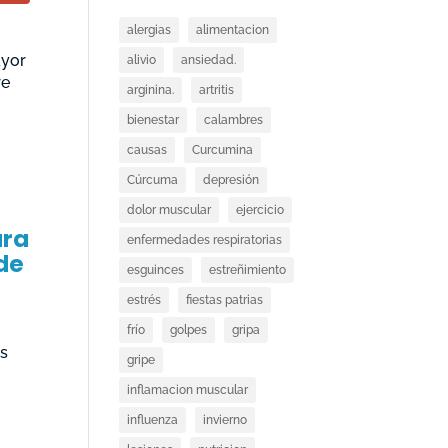
alergias
alimentacion
ayor
alivio
ansiedad.
re
arginina.
artritis
bienestar
calambres
causas
Curcumina
Cúrcuma
depresión
dolor muscular
ejercicio
ara
enfermedades respiratorias
de
esguinces
estreñimiento
estrés
fiestas patrias
frío
golpes
gripa
us
gripe
inflamacion muscular
influenza
invierno