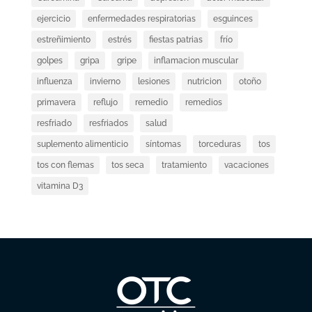
ejercicio
enfermedades respiratorias
esguinces
estreñimiento
estrés
fiestas patrias
frío
golpes
gripa
gripe
inflamacion muscular
influenza
invierno
lesiones
nutricion
otoño
primavera
reflujo
remedio
remedios
resfriado
resfriados
salud
suplemento alimenticio
síntomas
torceduras
tos
tos con flemas
tos seca
tratamiento
vacaciones
vitamina D3