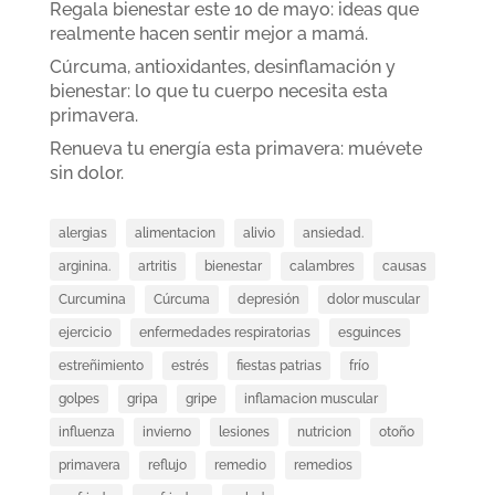
Regala bienestar este 10 de mayo: ideas que
realmente hacen sentir mejor a mamá.
Cúrcuma, antioxidantes, desinflamación y
bienestar: lo que tu cuerpo necesita esta
primavera.
Renueva tu energía esta primavera: muévete
sin dolor.
alergias
alimentacion
alivio
ansiedad.
arginina.
artritis
bienestar
calambres
causas
Curcumina
Cúrcuma
depresión
dolor muscular
ejercicio
enfermedades respiratorias
esguinces
estreñimiento
estrés
fiestas patrias
frío
golpes
gripa
gripe
inflamacion muscular
influenza
invierno
lesiones
nutricion
otoño
primavera
reflujo
remedio
remedios