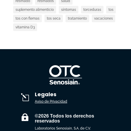
resfriado
resfriados
salud
suplemento alimenticio
síntomas
torceduras
tos
tos con flemas
tos seca
tratamiento
vacaciones
vitamina D3
Legales
l
Aviso de Privacidad

©2026 Todos los derechos
reservados
Laboratorios Senosiain, S.A. de C.V.