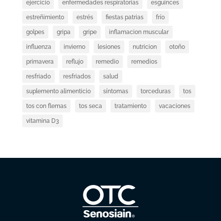
ejercicio
enfermedades respiratorias
esguinces
estreñimiento
estrés
fiestas patrias
frío
golpes
gripa
gripe
inflamacion muscular
influenza
invierno
lesiones
nutricion
otoño
primavera
reflujo
remedio
remedios
resfriado
resfriados
salud
suplemento alimenticio
síntomas
torceduras
tos
tos con flemas
tos seca
tratamiento
vacaciones
vitamina D3