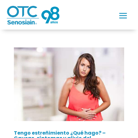
Tengo estreñimiento ¿Qué hago? –