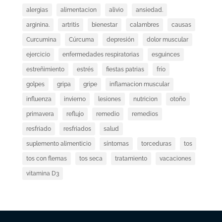
alergias
alimentacion
alivio
ansiedad.
arginina.
artritis
bienestar
calambres
causas
Curcumina
Cúrcuma
depresión
dolor muscular
ejercicio
enfermedades respiratorias
esguinces
estreñimiento
estrés
fiestas patrias
frío
golpes
gripa
gripe
inflamacion muscular
influenza
invierno
lesiones
nutricion
otoño
primavera
reflujo
remedio
remedios
resfriado
resfriados
salud
suplemento alimenticio
síntomas
torceduras
tos
tos con flemas
tos seca
tratamiento
vacaciones
vitamina D3