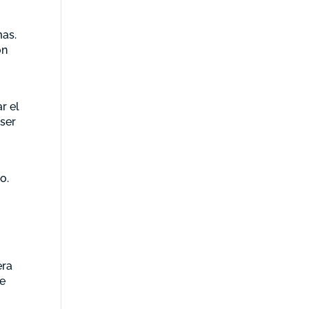
mas.
on
r el
 ser
o.
era
de