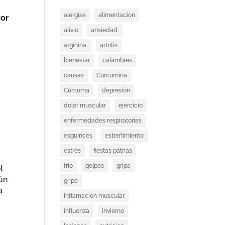
alergias
alimentacion
yor
alivio
ansiedad.
arginina.
artritis
bienestar
calambres
causas
Curcumina
Cúrcuma
depresión
dolor muscular
ejercicio
enfermedades respiratorias
esguinces
estreñimiento
estrés
fiestas patrias
frío
golpes
gripa
l
ún
gripe
a
inflamacion muscular
influenza
invierno