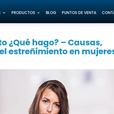
C
PRODUCTOS
BLOG
PUNTOS DE VENTA
CONT
to ¿Qué hago? – Causas,
del estreñimiento en mujere