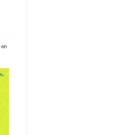
a
 en