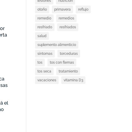
lesiones
nutricion
otoño
primavera
reflujo
remedio
remedios
resfriado
resfriados
lor
erta
salud
suplemento alimenticio
l
síntomas
torceduras
tos
tos con flemas
tos seca
tratamiento
ica
vacaciones
vitamina D3
osas
á el
mo