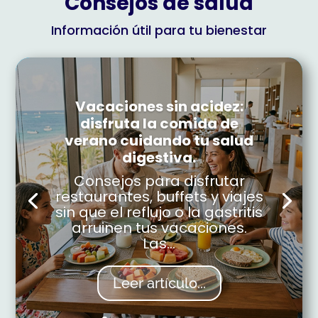
Consejos de salud
Información útil para tu bienestar
Vacaciones sin acidez:
disfruta la comida de
verano cuidando tu salud
digestiva.
Consejos para disfrutar
restaurantes, buffets y viajes
sin que el reflujo o la gastritis
arruinen tus vacaciones.
Las...
Leer artículo...