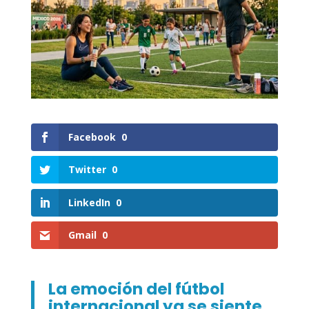
Facebook
0
Twitter
0
LinkedIn
0
Gmail
0
La emoción del fútbol
internacional ya se siente