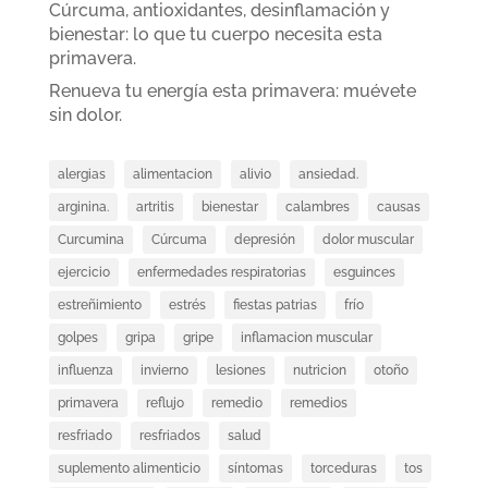
Cúrcuma, antioxidantes, desinflamación y
bienestar: lo que tu cuerpo necesita esta
primavera.
Renueva tu energía esta primavera: muévete
sin dolor.
alergias
alimentacion
alivio
ansiedad.
arginina.
artritis
bienestar
calambres
causas
Curcumina
Cúrcuma
depresión
dolor muscular
ejercicio
enfermedades respiratorias
esguinces
estreñimiento
estrés
fiestas patrias
frío
golpes
gripa
gripe
inflamacion muscular
influenza
invierno
lesiones
nutricion
otoño
primavera
reflujo
remedio
remedios
resfriado
resfriados
salud
suplemento alimenticio
síntomas
torceduras
tos