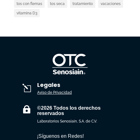
tos con flemas
tos seca
tratamiento
vacaciones
vitamina D3
Legales
l
Aviso de Privacidad

©2026 Todos los derechos
reservados
Laboratorios Senosiain, S.A. de C.V.
¡Síguenos en Redes!