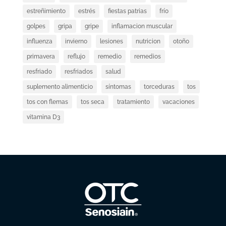
estreñimiento
estrés
fiestas patrias
frío
golpes
gripa
gripe
inflamacion muscular
influenza
invierno
lesiones
nutricion
otoño
primavera
reflujo
remedio
remedios
resfriado
resfriados
salud
suplemento alimenticio
síntomas
torceduras
tos
tos con flemas
tos seca
tratamiento
vacaciones
vitamina D3