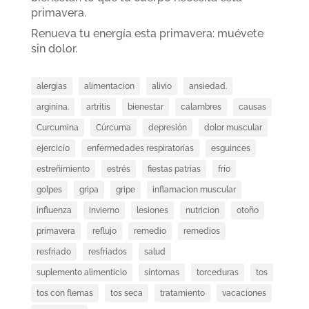
primavera.
Renueva tu energía esta primavera: muévete
sin dolor.
alergias
alimentacion
alivio
ansiedad.
arginina.
artritis
bienestar
calambres
causas
Curcumina
Cúrcuma
depresión
dolor muscular
ejercicio
enfermedades respiratorias
esguinces
estreñimiento
estrés
fiestas patrias
frío
golpes
gripa
gripe
inflamacion muscular
influenza
invierno
lesiones
nutricion
otoño
primavera
reflujo
remedio
remedios
resfriado
resfriados
salud
suplemento alimenticio
síntomas
torceduras
tos
tos con flemas
tos seca
tratamiento
vacaciones