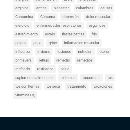
arginina.
artritis
bienestar
calambres
causas
Curcumina
Cúrcuma
depresión
dolor muscular
ejercicio
enfermedades respiratorias
esguinces
estreñimiento
estrés
fiestas patrias
frío
golpes
gripa
gripe
inflamacion muscular
influenza
invierno
lesiones
nutricion
otoño
primavera
reflujo
remedio
remedios
resfriado
resfriados
salud
suplemento alimenticio
síntomas
torceduras
tos
tos con flemas
tos seca
tratamiento
vacaciones
vitamina D3