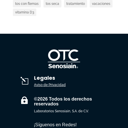
tos con flemas
tos seca
tratamiento
vacaciones
vitamina D3
Legales
l
Aviso de Privacidad

©2026 Todos los derechos
reservados
Laboratorios Senosiain, S.A. de C.V.
¡Síguenos en Redes!