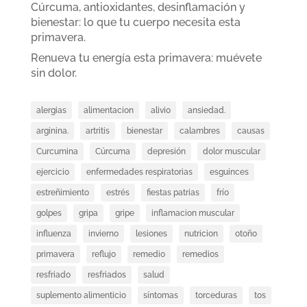
Cúrcuma, antioxidantes, desinflamación y
bienestar: lo que tu cuerpo necesita esta
primavera.
Renueva tu energía esta primavera: muévete
sin dolor.
alergias
alimentacion
alivio
ansiedad.
arginina.
artritis
bienestar
calambres
causas
Curcumina
Cúrcuma
depresión
dolor muscular
ejercicio
enfermedades respiratorias
esguinces
estreñimiento
estrés
fiestas patrias
frío
golpes
gripa
gripe
inflamacion muscular
influenza
invierno
lesiones
nutricion
otoño
primavera
reflujo
remedio
remedios
resfriado
resfriados
salud
suplemento alimenticio
síntomas
torceduras
tos