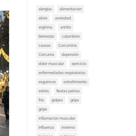
alergias
alimentacion
alivio
ansiedad.
arginina.
artritis
bienestar
calambres
causas
Curcumina
Cúrcuma
depresión
dolor muscular
ejercicio
enfermedades respiratorias
esguinces
estreñimiento
estrés
fiestas patrias
frío
golpes
gripa
gripe
inflamacion muscular
influenza
invierno