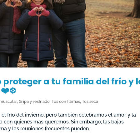
roteger a tu familia del frío y l
❤️❄️
 muscular
,
Gripa y resfriado
,
Tos con flemas
,
Tos seca
el frío del invierno, pero también celebramos el amor y la
o con quienes más queremos. Sin embargo, las bajas
ma y las reuniones frecuentes pueden...