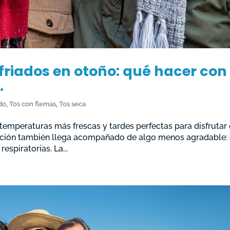
friados en otoño: qué hacer con
.
ado
,
Tos con flemas
,
Tos seca
temperaturas más frescas y tardes perfectas para disfrutar
tación también llega acompañado de algo menos agradable: 
espiratorias. La...