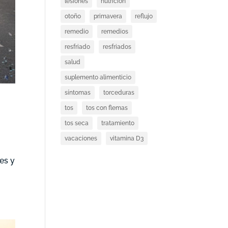
lesiones
nutricion
otoño
primavera
reflujo
remedio
remedios
resfriado
resfriados
salud
suplemento alimenticio
síntomas
torceduras
tos
tos con flemas
tos seca
tratamiento
vacaciones
vitamina D3
es y