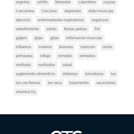
arginina.
artritis
bienestar
calambres
causas
Curcumina
Cúrcuma
depresión
dolor muscular
ejercicio
enfermedades respiratorias
esguinces
estreñimiento
estrés
fiestas patrias
frío
golpes
gripa
gripe
inflamacion muscular
influenza
invierno
lesiones
nutricion
otoño
primavera
reflujo
remedio
remedios
resfriado
resfriados
salud
suplemento alimenticio
síntomas
torceduras
tos
tos con flemas
tos seca
tratamiento
vacaciones
vitamina D3