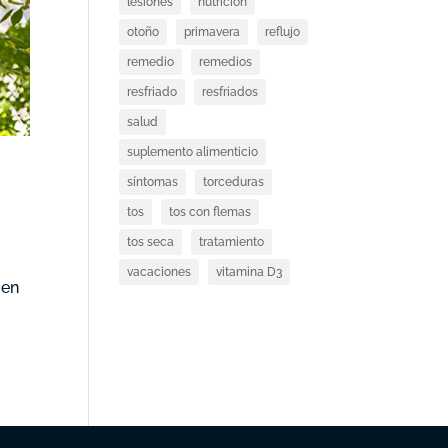
lesiones
nutricion
otoño
primavera
reflujo
remedio
remedios
resfriado
resfriados
salud
suplemento alimenticio
síntomas
torceduras
tos
tos con flemas
tos seca
tratamiento
vacaciones
vitamina D3
 en