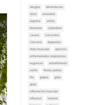
alergias
alimentacion
alivio
ansiedad.
arginina.
artritis
bienestar
calambres
causas
Curcumina
Cúrcuma
depresión
dolor muscular
ejercicio
enfermedades respiratorias
esguinces
estreñimiento
estrés
fiestas patrias
frío
golpes
gripa
gripe
inflamacion muscular
influenza
invierno