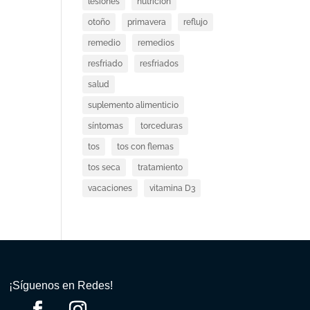
lesiones
nutricion
otoño
primavera
reflujo
remedio
remedios
resfriado
resfriados
salud
suplemento alimenticio
síntomas
torceduras
tos
tos con flemas
tos seca
tratamiento
vacaciones
vitamina D3
¡Síguenos en Redes!