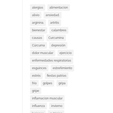
alergias
alimentacion
alivio
ansiedad.
arginina.
artritis
bienestar
calambres
causas
Curcumina
Cúrcuma
depresión
dolor muscular
ejercicio
enfermedades respiratorias
esguinces
estreñimiento
estrés
fiestas patrias
frío
golpes
gripa
gripe
inflamacion muscular
influenza
invierno