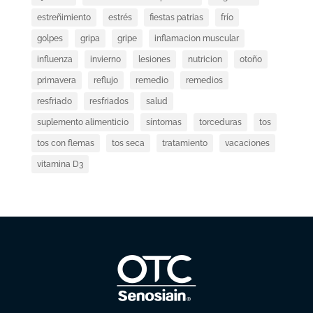
estreñimiento
estrés
fiestas patrias
frío
golpes
gripa
gripe
inflamacion muscular
influenza
invierno
lesiones
nutricion
otoño
primavera
reflujo
remedio
remedios
resfriado
resfriados
salud
suplemento alimenticio
síntomas
torceduras
tos
tos con flemas
tos seca
tratamiento
vacaciones
vitamina D3