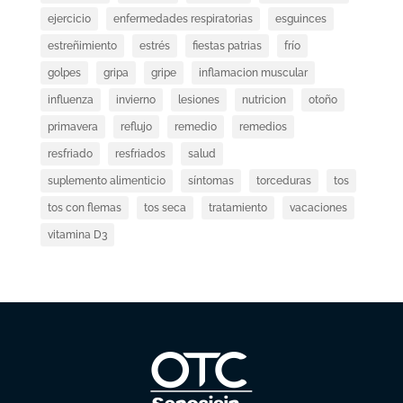
ejercicio
enfermedades respiratorias
esguinces
estreñimiento
estrés
fiestas patrias
frío
golpes
gripa
gripe
inflamacion muscular
influenza
invierno
lesiones
nutricion
otoño
primavera
reflujo
remedio
remedios
resfriado
resfriados
salud
suplemento alimenticio
síntomas
torceduras
tos
tos con flemas
tos seca
tratamiento
vacaciones
vitamina D3