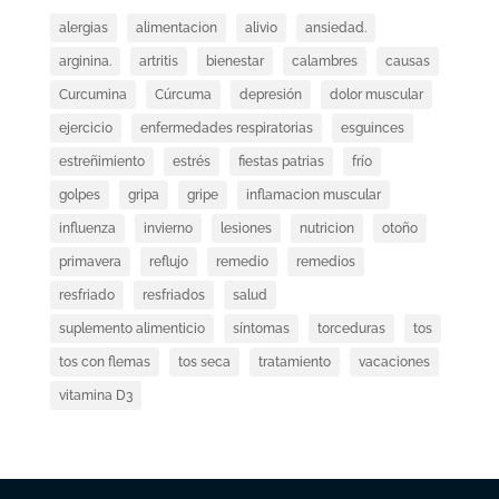
alergias
alimentacion
alivio
ansiedad.
arginina.
artritis
bienestar
calambres
causas
Curcumina
Cúrcuma
depresión
dolor muscular
ejercicio
enfermedades respiratorias
esguinces
estreñimiento
estrés
fiestas patrias
frío
golpes
gripa
gripe
inflamacion muscular
influenza
invierno
lesiones
nutricion
otoño
primavera
reflujo
remedio
remedios
resfriado
resfriados
salud
suplemento alimenticio
síntomas
torceduras
tos
tos con flemas
tos seca
tratamiento
vacaciones
vitamina D3