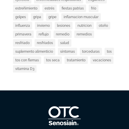
estreñimiento
estrés
fiestas patrias
frío
golpes
gripa
gripe
inflamacion muscular
influenza
invierno
lesiones
nutricion
otoño
primavera
reflujo
remedio
remedios
resfriado
resfriados
salud
suplemento alimenticio
síntomas
torceduras
tos
tos con flemas
tos seca
tratamiento
vacaciones
vitamina D3