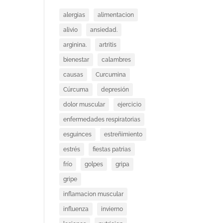
alergias
alimentacion
alivio
ansiedad.
arginina.
artritis
bienestar
calambres
causas
Curcumina
Cúrcuma
depresión
dolor muscular
ejercicio
enfermedades respiratorias
esguinces
estreñimiento
estrés
fiestas patrias
frío
golpes
gripa
gripe
inflamacion muscular
influenza
invierno