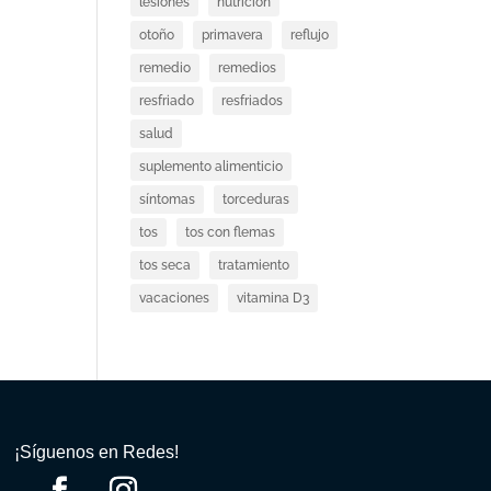
lesiones
nutricion
otoño
primavera
reflujo
remedio
remedios
resfriado
resfriados
salud
suplemento alimenticio
síntomas
torceduras
tos
tos con flemas
tos seca
tratamiento
vacaciones
vitamina D3
¡Síguenos en Redes!