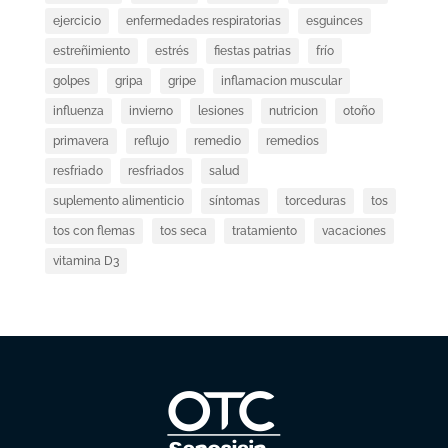
ejercicio
enfermedades respiratorias
esguinces
estreñimiento
estrés
fiestas patrias
frío
golpes
gripa
gripe
inflamacion muscular
influenza
invierno
lesiones
nutricion
otoño
primavera
reflujo
remedio
remedios
resfriado
resfriados
salud
suplemento alimenticio
síntomas
torceduras
tos
tos con flemas
tos seca
tratamiento
vacaciones
vitamina D3