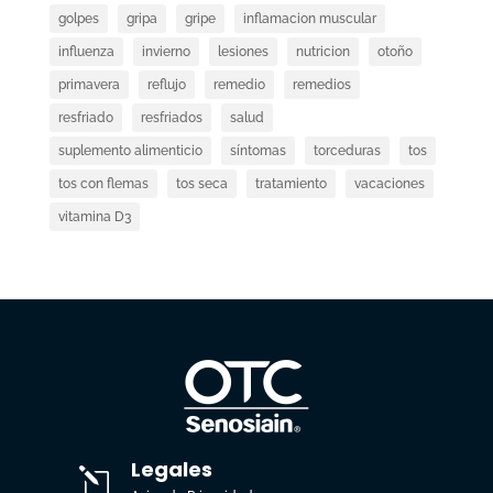
golpes
gripa
gripe
inflamacion muscular
influenza
invierno
lesiones
nutricion
otoño
primavera
reflujo
remedio
remedios
resfriado
resfriados
salud
suplemento alimenticio
síntomas
torceduras
tos
tos con flemas
tos seca
tratamiento
vacaciones
vitamina D3
Legales
l