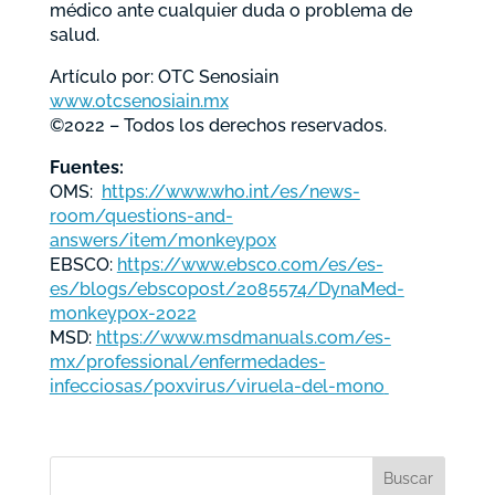
médico ante cualquier duda o problema de
salud.
Artículo por: OTC Senosiain
www.otcsenosiain.mx
©2022 – Todos los derechos reservados.
Fuentes:
OMS:
https://www.who.int/es/news-
room/questions-and-
answers/item/monkeypox
EBSCO:
https://www.ebsco.com/es/es-
es/blogs/ebscopost/2085574/DynaMed-
monkeypox-2022
MSD:
https://www.msdmanuals.com/es-
mx/professional/enfermedades-
infecciosas/poxvirus/viruela-del-mono