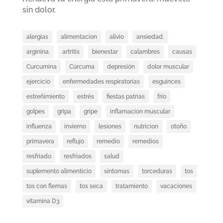
sin dolor.
alergias
alimentacion
alivio
ansiedad.
arginina.
artritis
bienestar
calambres
causas
Curcumina
Cúrcuma
depresión
dolor muscular
ejercicio
enfermedades respiratorias
esguinces
estreñimiento
estrés
fiestas patrias
frío
golpes
gripa
gripe
inflamacion muscular
influenza
invierno
lesiones
nutricion
otoño
primavera
reflujo
remedio
remedios
resfriado
resfriados
salud
suplemento alimenticio
síntomas
torceduras
tos
tos con flemas
tos seca
tratamiento
vacaciones
vitamina D3