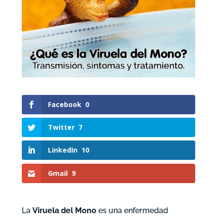
Facebook
0
Twitter
7
LinkedIn
10
Gmail
9
La
Viruela del Mono
es una enfermedad