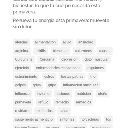
bienestar: lo que tu cuerpo necesita esta
primavera.
Renueva tu energía esta primavera: muévete
sin dolor.
alergias
alimentacion
alivio
ansiedad.
arginina.
artritis
bienestar
calambres
causas
Curcumina
Cúrcuma
depresión
dolor muscular
ejercicio
enfermedades respiratorias
esguinces
estreñimiento
estrés
fiestas patrias
frío
golpes
gripa
gripe
inflamacion muscular
influenza
invierno
lesiones
nutricion
otoño
primavera
reflujo
remedio
remedios
resfriado
resfriados
salud
suplemento alimenticio
síntomas
torceduras
tos