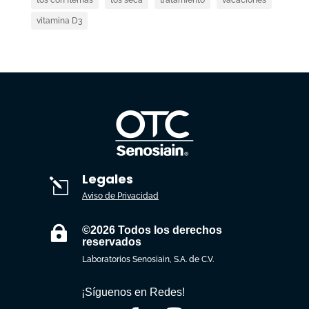
tos con flemas
tos seca
tratamiento
vacaciones
vitamina D3
Legales
l
Aviso de Privacidad

©2026 Todos los derechos
reservados
Laboratorios Senosiain, S.A. de C.V.
¡Síguenos en Redes!