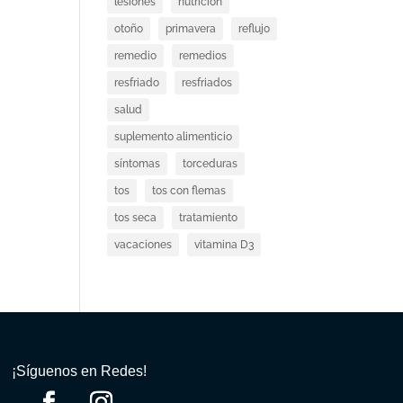
lesiones
nutricion
otoño
primavera
reflujo
remedio
remedios
resfriado
resfriados
salud
suplemento alimenticio
síntomas
torceduras
tos
tos con flemas
tos seca
tratamiento
vacaciones
vitamina D3
¡Síguenos en Redes!