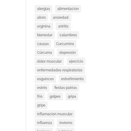
alergias
alimentacion
alivio
ansiedad.
arginina.
artritis
bienestar
calambres
causas
Curcumina
Cúrcuma
depresión
dolor muscular
ejercicio
enfermedades respiratorias
esguinces
estreñimiento
estrés
fiestas patrias
frío
golpes
gripa
gripe
inflamacion muscular
influenza
invierno