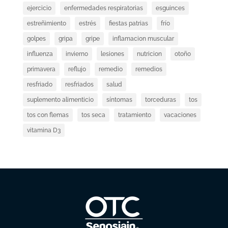
ejercicio
enfermedades respiratorias
esguinces
estreñimiento
estrés
fiestas patrias
frío
golpes
gripa
gripe
inflamacion muscular
influenza
invierno
lesiones
nutricion
otoño
primavera
reflujo
remedio
remedios
resfriado
resfriados
salud
suplemento alimenticio
síntomas
torceduras
tos
tos con flemas
tos seca
tratamiento
vacaciones
vitamina D3