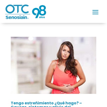
Tengo estreñimiento ¿Qué hago? –