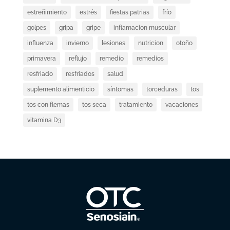
estreñimiento
estrés
fiestas patrias
frío
golpes
gripa
gripe
inflamacion muscular
influenza
invierno
lesiones
nutricion
otoño
primavera
reflujo
remedio
remedios
resfriado
resfriados
salud
suplemento alimenticio
síntomas
torceduras
tos
tos con flemas
tos seca
tratamiento
vacaciones
vitamina D3