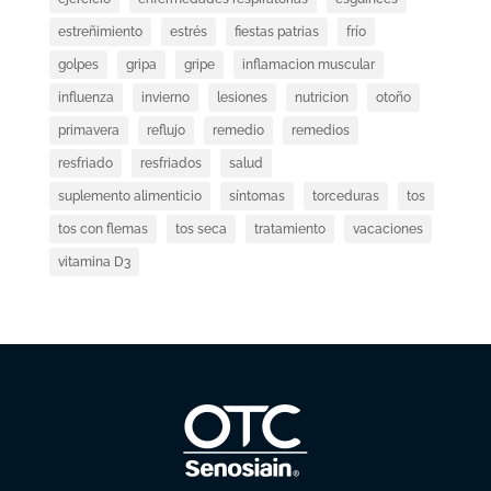
estreñimiento
estrés
fiestas patrias
frío
golpes
gripa
gripe
inflamacion muscular
influenza
invierno
lesiones
nutricion
otoño
primavera
reflujo
remedio
remedios
resfriado
resfriados
salud
suplemento alimenticio
síntomas
torceduras
tos
tos con flemas
tos seca
tratamiento
vacaciones
vitamina D3