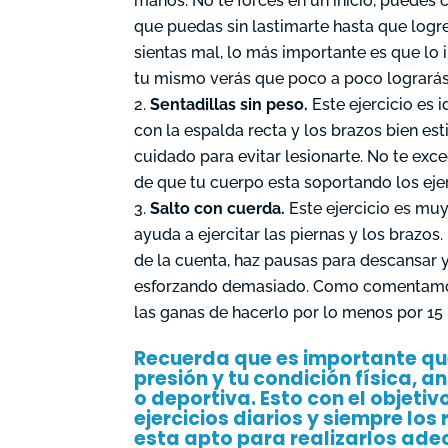
manos. No te forces en un inicio, puedes
que puedas sin lastimarte hasta que logres
sientas mal, lo más importante es que lo i
tu mismo verás que poco a poco lograrás
Sentadillas sin peso.
Este ejercicio es i
con la espalda recta y los brazos bien est
cuidado para evitar lesionarte. No te exc
de que tu cuerpo esta soportando los ej
Salto con cuerda.
Este ejercicio es muy
ayuda a ejercitar las piernas y los brazos.
de la cuenta, haz pausas para descansar y
esforzando demasiado. Como comentamos 
las ganas de hacerlo por lo menos por 15 
Recuerda que es importante que
presión y tu condición física, a
o deportiva. Esto con el objet
ejercicios diarios y siempre lo
esta apto para realizarlos ad