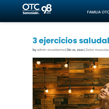
FAMILIA OT
3 ejercicios saluda
by
admin-ecosistema
|
Dic 21, 2021
|
Dolor muscular