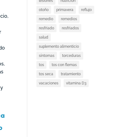
lesiones
nutricion
otoño
primavera
reflujo
cio,
remedio
remedios
resfriado
resfriados
r
salud
suplemento alimenticio
ado
síntomas
torceduras
s,
tos
tos con flemas
ás
tos seca
tratamiento
vacaciones
vitamina D3
 y
ca
o