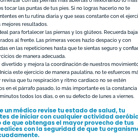
 comenzar con las piernas más abiertas o flexionando lo más
 tocar las puntas de tus pies. Si no logras hacerlo no te
ntentes en tu rutina diaria y que seas constante con el ejerci
 mejores resultados.
deal para fortalecer las piernas y los glúteos. Recuerda baja
irados al frente. Las primeras veces hazlo despacio y con
edas en las repeticiones hasta que te sientas seguro y confi
ercicios de manera adecuada.
 divertido y mejora la coordinación de nuestros movimiento
 Inicia este ejercicio de manera paulatina, no te esfuerces m
 revisa que tu respiración y ritmo cardiaco no se estén
en el párrafo pasado, lo más importante es la constancia
minutos todos los días, o en su defecto de lunes a viernes.
 un médico revise tu estado de salud, tu
ntes de iniciar con cualquier actividad aeróbi
ivo de que obtengas el mayor provecho de tus
s realices con la seguridad de que tu organism
ecuadamente.