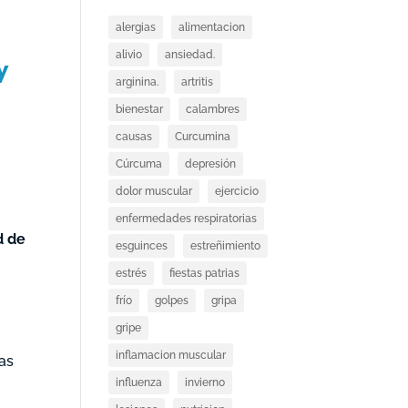
alergias
alimentacion
alivio
ansiedad.
y
arginina.
artritis
bienestar
calambres
causas
Curcumina
Cúrcuma
depresión
dolor muscular
ejercicio
enfermedades respiratorias
d de
esguinces
estreñimiento
estrés
fiestas patrias
frío
golpes
gripa
gripe
inflamacion muscular
las
influenza
invierno