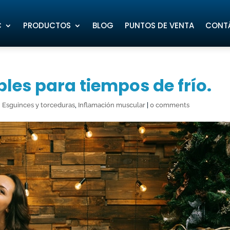
C
PRODUCTOS
BLOG
PUNTOS DE VENTA
CONT
bles para tiempos de frío.
,
Esguinces y torceduras
,
Inflamación muscular
|
0 comments