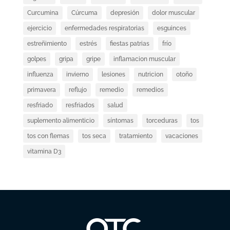
Curcumina
Cúrcuma
depresión
dolor muscular
ejercicio
enfermedades respiratorias
esguinces
estreñimiento
estrés
fiestas patrias
frío
golpes
gripa
gripe
inflamacion muscular
influenza
invierno
lesiones
nutricion
otoño
primavera
reflujo
remedio
remedios
resfriado
resfriados
salud
suplemento alimenticio
síntomas
torceduras
tos
tos con flemas
tos seca
tratamiento
vacaciones
vitamina D3