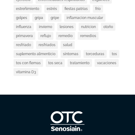
estreñimiento
estrés
fiestas patrias
frío
golpes
gripa
gripe
inflamacion muscular
influenza
invierno
lesiones
nutricion
otoño
primavera
reflujo
remedio
remedios
resfriado
resfriados
salud
suplemento alimenticio
síntomas
torceduras
tos
tos con flemas
tos seca
tratamiento
vacaciones
vitamina D3