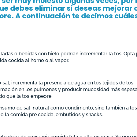
a ser muy molesto algunas veces, por 
ue debes eliminar si deseas mejorar 
ore. A continuación te decimos cuále
saladas o bebidas con hielo podrían incrementar la tos. Opta
a cocida al horno o al vapor.
sal, incrementa la presencia de agua en los tejidos de los
lamación en los pulmones y producir mucosidad más espesa
ndo que la tos empeore.
consumo de sal natural como condimento, sino también a lo
o la comida pre cocida, embutidos y snacks.
e dejar de consumir comida frita o alta en grasa. Ya que e