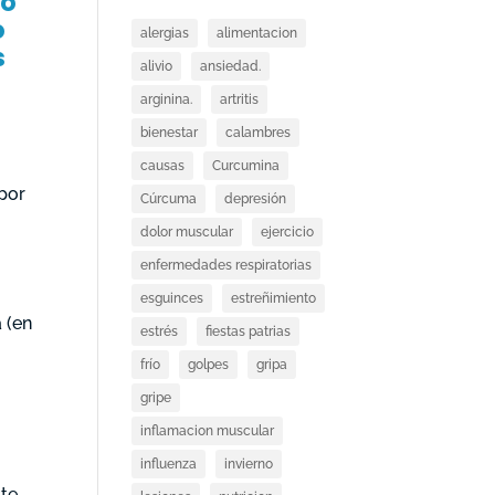
lo
o
alergias
alimentacion
s
alivio
ansiedad.
arginina.
artritis
bienestar
calambres
causas
Curcumina
 por
Cúrcuma
depresión
dolor muscular
ejercicio
enfermedades respiratorias
esguinces
estreñimiento
 (en
estrés
fiestas patrias
frío
golpes
gripa
s
gripe
inflamacion muscular
influenza
invierno
ste