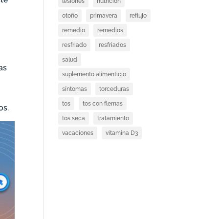
lesiones
nutricion
otoño
primavera
reflujo
remedio
remedios
resfriado
resfriados
salud
as
suplemento alimenticio
síntomas
torceduras
tos
tos con flemas
os.
tos seca
tratamiento
vacaciones
vitamina D3