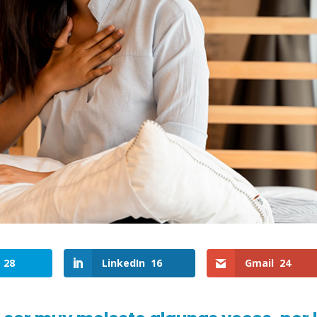
28
LinkedIn
16
Gmail
24