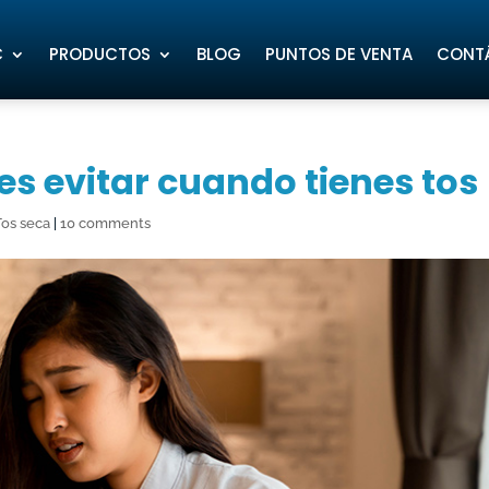
C
PRODUCTOS
BLOG
PUNTOS DE VENTA
CONT
s evitar cuando tienes tos
Tos seca
|
10 comments