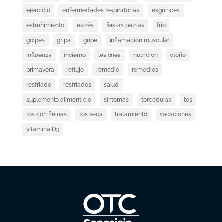
ejercicio
enfermedades respiratorias
esguinces
estreñimiento
estrés
fiestas patrias
frío
golpes
gripa
gripe
inflamacion muscular
influenza
invierno
lesiones
nutricion
otoño
primavera
reflujo
remedio
remedios
resfriado
resfriados
salud
suplemento alimenticio
síntomas
torceduras
tos
tos con flemas
tos seca
tratamiento
vacaciones
vitamina D3