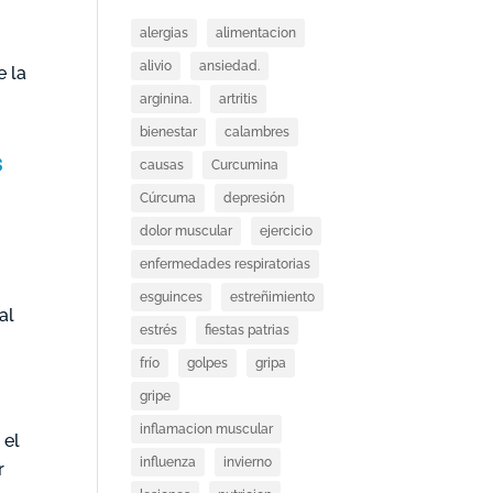
alergias
alimentacion
alivio
ansiedad.
e la
arginina.
artritis
bienestar
calambres
s
causas
Curcumina
a
Cúrcuma
depresión
dolor muscular
ejercicio
enfermedades respiratorias
esguinces
estreñimiento
al
estrés
fiestas patrias
frío
golpes
gripa
gripe
inflamacion muscular
 el
influenza
invierno
r