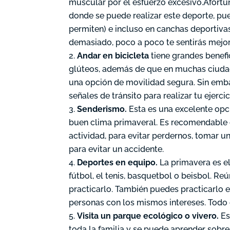
muscular por el esfuerzo excesivo.Afortu
donde se puede realizar este deporte, pue
permiten) e incluso en canchas deportivas
demasiado, poco a poco te sentirás mejor 
Andar en bicicleta
tiene grandes benefic
glúteos, además de que en muchas ciudade
una opción de movilidad segura. Sin emba
señales de tránsito para realizar tu ejerc
Senderismo.
Esta es una excelente opci
buen clima primaveral. Es recomendable c
actividad, para evitar perdernos, tomar u
para evitar un accidente.
Deportes en equipo.
La primavera es el
fútbol, el tenis, basquetbol o beisbol. R
practicarlo. También puedes practicarlo 
personas con los mismos intereses. Todo 
Visita un parque ecológico o vivero.
Es
toda la familia y se puede aprender sobre