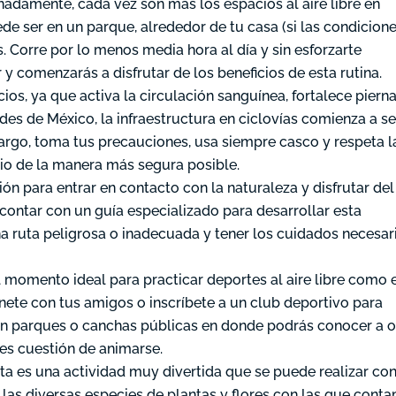
nadamente, cada vez son más los espacios al aire libre en
de ser en un parque, alrededor de tu casa (si las condicione
. Corre por lo menos media hora al día y sin esforzarte
y comenzarás a disfrutar de los beneficios de esta rutina.
ios, ya que activa la circulación sanguínea, fortalece piern
s de México, la infraestructura en ciclovías comienza a se
rgo, toma tus precauciones, usa siempre casco y respeta l
icio de la manera más segura posible.
ón para entrar en contacto con la naturaleza y disfrutar del
ontar con un guía especializado para desarrollar esta
na ruta peligrosa o inadecuada y tener los cuidados necesar
 momento ideal para practicar deportes al aire libre como 
eúnete con tus amigos o inscríbete a un club deportivo para
en parques o canchas públicas en donde podrás conocer a o
es cuestión de animarse.
ta es una actividad muy divertida que se puede realizar co
 las diversas especies de plantas y flores con las que cont