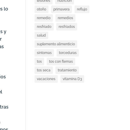
lesiones
nutricion
s lo
otoño
primavera
reflujo
remedio
remedios
resfriado
resfriados
as y
salud
r
suplemento alimenticio
as
síntomas
torceduras
tos
tos con flemas
tos seca
tratamiento
ios
vacaciones
vitamina D3
el
tras
n
amos