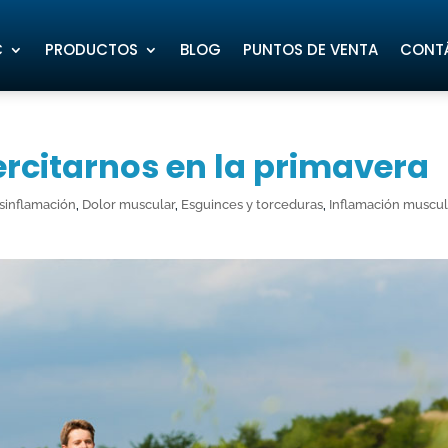
C
PRODUCTOS
BLOG
PUNTOS DE VENTA
CONT
ercitarnos en la primavera
sinflamación
,
Dolor muscular
,
Esguinces y torceduras
,
Inflamación muscul