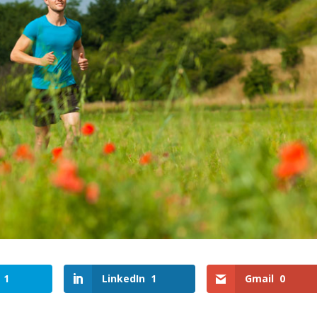
1
LinkedIn
1
Gmail
0