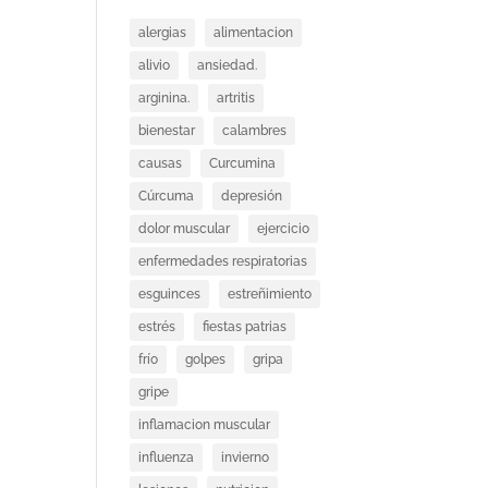
alergias
alimentacion
alivio
ansiedad.
arginina.
artritis
bienestar
calambres
causas
Curcumina
Cúrcuma
depresión
dolor muscular
ejercicio
enfermedades respiratorias
esguinces
estreñimiento
estrés
fiestas patrias
frío
golpes
gripa
gripe
inflamacion muscular
influenza
invierno