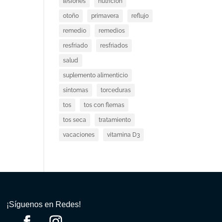
lesiones
nutricion
otoño
primavera
reflujo
remedio
remedios
resfriado
resfriados
salud
suplemento alimenticio
síntomas
torceduras
tos
tos con flemas
tos seca
tratamiento
vacaciones
vitamina D3
¡Síguenos en Redes!